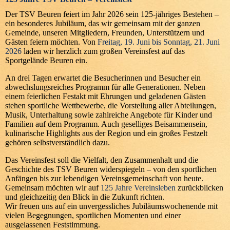
Der TSV Beuren feiert im Jahr 2026 sein 125-jähriges Bestehen –
ein besonderes Jubiläum, das wir gemeinsam mit der ganzen
Gemeinde, unseren Mitgliedern, Freunden, Unterstützern und
Gästen feiern möchten. Von
Freitag, 19. Juni bis Sonntag, 21. Juni
2026
laden wir herzlich zum großen Vereinsfest auf das
Sportgelände Beuren ein.
An drei Tagen erwartet die Besucherinnen und Besucher ein
abwechslungsreiches Programm für alle Generationen. Neben
einem feierlichen Festakt mit Ehrungen und geladenen Gästen
stehen sportliche Wettbewerbe, die Vorstellung aller Abteilungen,
Musik, Unterhaltung sowie zahlreiche Angebote für Kinder und
Familien auf dem Programm. Auch geselliges Beisammensein,
kulinarische Highlights aus der Region und ein großes Festzelt
gehören selbstverständlich dazu.
Das Vereinsfest soll die Vielfalt, den Zusammenhalt und die
Geschichte des TSV Beuren widerspiegeln – von den sportlichen
Anfängen bis zur lebendigen Vereinsgemeinschaft von heute.
Gemeinsam möchten wir auf
125 Jahre Vereinsleben
zurückblicken
und gleichzeitig den Blick in die Zukunft richten.
Wir freuen uns auf ein unvergessliches Jubiläumswochenende mit
vielen Begegnungen, sportlichen Momenten und einer
ausgelassenen Feststimmung.